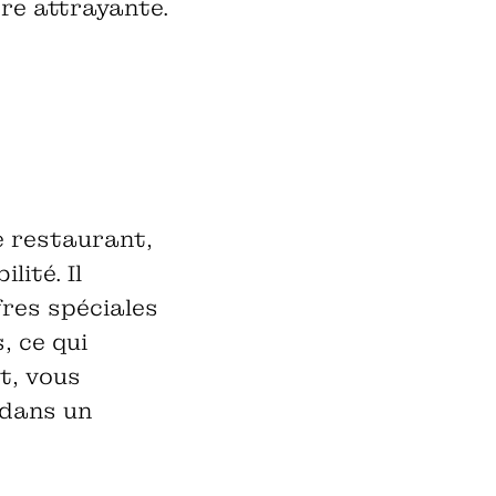
ère attrayante.
e restaurant,
lité. Il
res spéciales
, ce qui
t, vous
 dans un