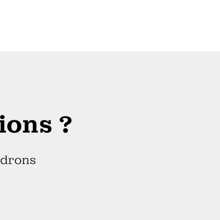
ions ?
ndrons