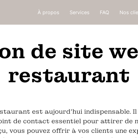
À propos
Services
FAQ
Nos cli
on de site w
restaurant
staurant est aujourd'hui indispensable. I
point de contact essentiel pour attirer de n
u, vous pouvez offrir à vos clients une exp