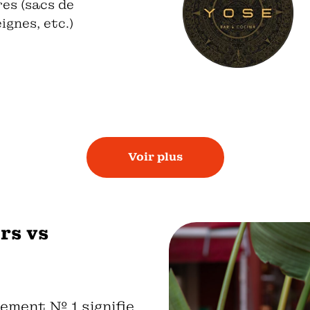
es (sacs de
ignes, etc.)
Voir plus
rs vs
ement № 1 signifie