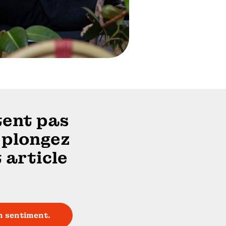
tent pas
 plongez
 article
n sentiment.