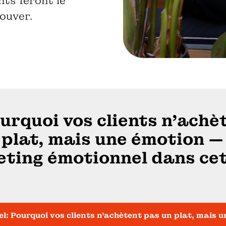
ents feront le
ouver.
urquoi vos clients n’achè
plat, mais une émotion —
eting émotionnel dans cet
: Pourquoi vos clients n'achètent pas un plat, mais u