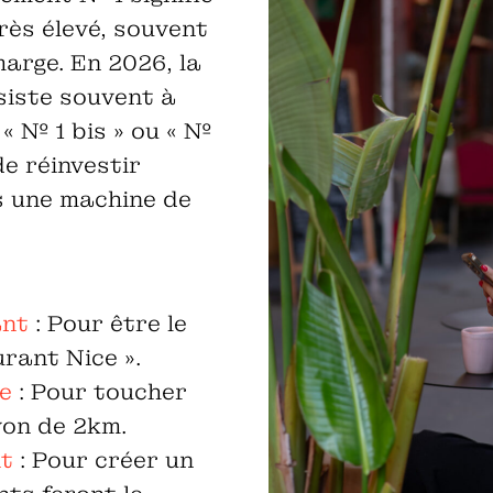
rès élevé, souvent
arge. En 2026, la
siste souvent à
« № 1 bis » ou « №
de réinvestir
s une machine de
ant
: Pour être le
rant Nice ».
ée
: Pour toucher
yon de 2km.
nt
: Pour créer un