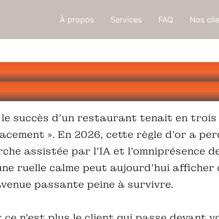
À propos
Services
FAQ
Nos cli
№ 1 ou Visibilité Google 
ur son restaurant en 202
le succès d’un restaurant tenait en trois
acement ». En 2026, cette règle d'or a per
rche assistée par l'IA et l'omniprésence 
ne ruelle calme peut aujourd'hui afficher 
venue passante peine à survivre.
ce n'est plus le client qui passe devant v