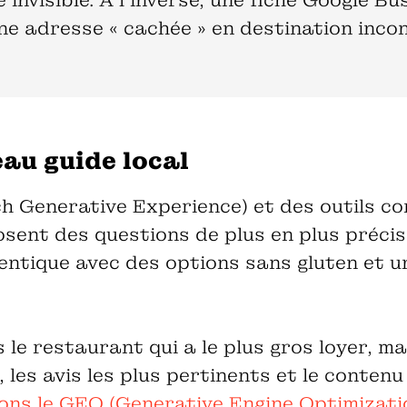
invisible. À l'inverse, une fiche Google B
e adresse « cachée » en destination inco
au guide local
h Generative Experience) et des outils 
posent des questions de plus en plus préci
entique avec des options sans gluten et un
e restaurant qui a le plus gros loyer, mais
, les avis les plus pertinents et le contenu
ons le GEO (Generative Engine Optimizatio