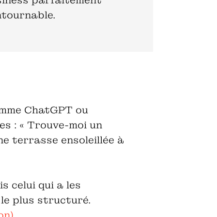
usiness parfaitement
ntournable.
comme ChatGPT ou
ses : « Trouve-moi un
e terrasse ensoleillée à
 celui qui a les
 le plus structuré.
n).