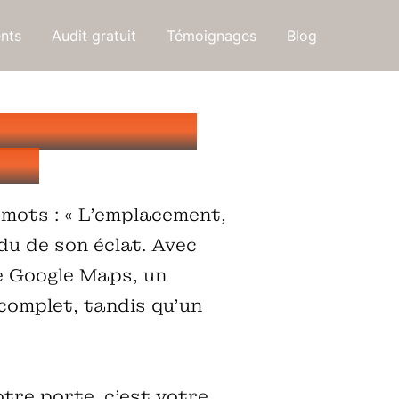
ents
Audit gratuit
Témoignages
Blog
: Où investir
6 ?
 mots : « L’emplacement,
du de son éclat. Avec
de Google Maps, un
complet, tandis qu'un
otre porte, c'est votre