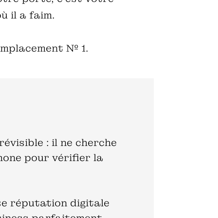
 il a faim.
 emplacement № 1.
isible : il ne cherche
hone pour vérifier la
 réputation digitale